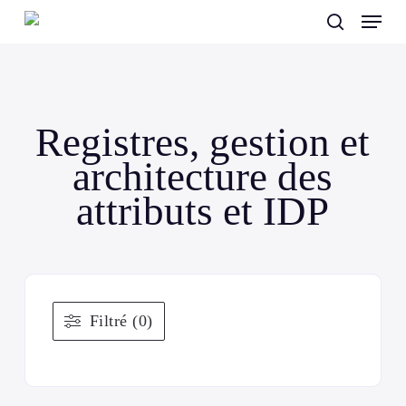
Skip
Menu
to
search
main
content
Registres, gestion et
architecture des
attributs et IDP
Filtré (0)