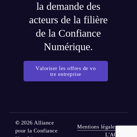
la demande des
acteurs de la filière
de la Confiance
Numérique.
V
a
l
o
r
i
s
e
r
l
e
s
o
f
f
r
e
s
d
e
v
o
t
r
e
e
n
t
r
e
p
r
i
s
e
©
2026
Alliance
Mentions légales
pour la Confiance
L'ACN