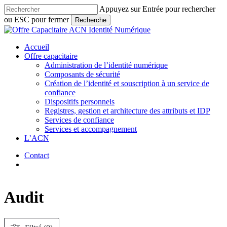
Skip
Appuyez sur Entrée pour rechercher
to
ou ESC pour fermer
Recherche
main
Close
content
Search
search
Menu
Accueil
Offre capacitaire
Administration de l’identité numérique
Composants de sécurité
Création de l’identité et souscription à un service de
confiance
Dispositifs personnels
Registres, gestion et architecture des attributs et IDP
Services de confiance
Services et accompagnement
L’ACN
Contact
search
Audit