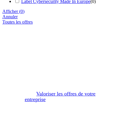
Label Cybersecurity Made In Europe
(
0
)
Afficher
(
0
)
Annuler
Toutes les offres
V
a
l
o
r
i
s
e
r
l
e
s
o
f
f
r
e
s
d
e
v
o
t
r
e
e
n
t
r
e
p
r
i
s
e