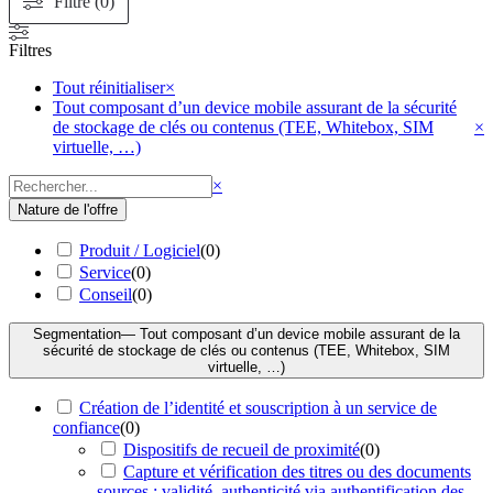
Filtré (0)
Filtres
Tout réinitialiser
×
Tout composant d’un device mobile assurant de la sécurité
de stockage de clés ou contenus (TEE, Whitebox, SIM
×
virtuelle, …)
Rechercher
×
Nature de l'offre
Produit / Logiciel
(
0
)
Service
(
0
)
Conseil
(
0
)
Segmentation
— Tout composant d’un device mobile assurant de la
sécurité de stockage de clés ou contenus (TEE, Whitebox, SIM
virtuelle, …)
Création de l’identité et souscription à un service de
confiance
(
0
)
Dispositifs de recueil de proximité
(
0
)
Capture et vérification des titres ou des documents
sources : validité, authenticité via authentification des