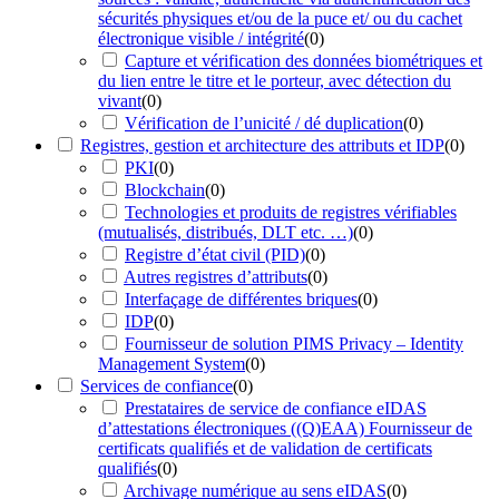
sécurités physiques et/ou de la puce et/ ou du cachet
électronique visible / intégrité
(
0
)
Capture et vérification des données biométriques et
du lien entre le titre et le porteur, avec détection du
vivant
(
0
)
Vérification de l’unicité / dé duplication
(
0
)
Registres, gestion et architecture des attributs et IDP
(
0
)
PKI
(
0
)
Blockchain
(
0
)
Technologies et produits de registres vérifiables
(mutualisés, distribués, DLT etc. …)
(
0
)
Registre d’état civil (PID)
(
0
)
Autres registres d’attributs
(
0
)
Interfaçage de différentes briques
(
0
)
IDP
(
0
)
Fournisseur de solution PIMS Privacy – Identity
Management System
(
0
)
Services de confiance
(
0
)
Prestataires de service de confiance eIDAS
d’attestations électroniques ((Q)EAA) Fournisseur de
certificats qualifiés et de validation de certificats
qualifiés
(
0
)
Archivage numérique au sens eIDAS
(
0
)