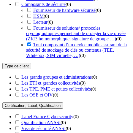
Composants de sécurité
(
0
)
Fournisseur de hardware sécurisé
(
0
)
HSM
(
0
)
Lecteur
(
0
)
Fournisseur de solutions/ protocoles
cryptographiques permettant de protéger la vie privée
(ZKP, homomorphique, signature de groupe …)
(
0
)
Tout composant d’un device mobile assurant de la
sécurité de stockage de clés ou contenus (TEE,
Whitebox, SIM virtuelle, …)
(
0
)
Type de client
Les grands groupes et administrations
(
0
)
Les ETI et grandes collectivités
(
0
)
Les TPE, PME et petites collectivités
(
0
)
Les OSE et OIV
(
0
)
Certification, Label, Qualification
Label France Cybersecurity
(
0
)
Qualification ANSSI
(
0
)
Visa de sécurité ANSSI
(
0
)