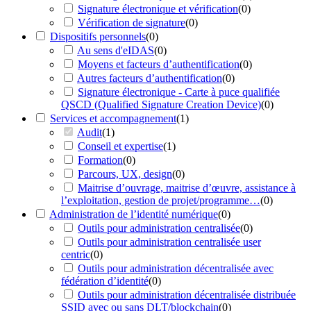
Signature électronique et vérification
(
0
)
Vérification de signature
(
0
)
Dispositifs personnels
(
0
)
Au sens d'eIDAS
(
0
)
Moyens et facteurs d’authentification
(
0
)
Autres facteurs d’authentification
(
0
)
Signature électronique - Carte à puce qualifiée
QSCD (Qualified Signature Creation Device)
(
0
)
Services et accompagnement
(
1
)
Audit
(
1
)
Conseil et expertise
(
1
)
Formation
(
0
)
Parcours, UX, design
(
0
)
Maitrise d’ouvrage, maitrise d’œuvre, assistance à
l’exploitation, gestion de projet/programme…
(
0
)
Administration de l’identité numérique
(
0
)
Outils pour administration centralisée
(
0
)
Outils pour administration centralisée user
centric
(
0
)
Outils pour administration décentralisée avec
fédération d’identité
(
0
)
Outils pour administration décentralisée distribuée
SSID avec ou sans DLT/blockchain
(
0
)